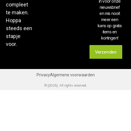
in voor onze
compleet
nieuwsbrief
te maken.
en mis nooit
meer een
Hoppa
kans op gratis
steeds een
items en
stapje
kortingen!
voor.
Verzenden
Privacy
Algemene voorwaarden
© [2025]. All rights reserved.