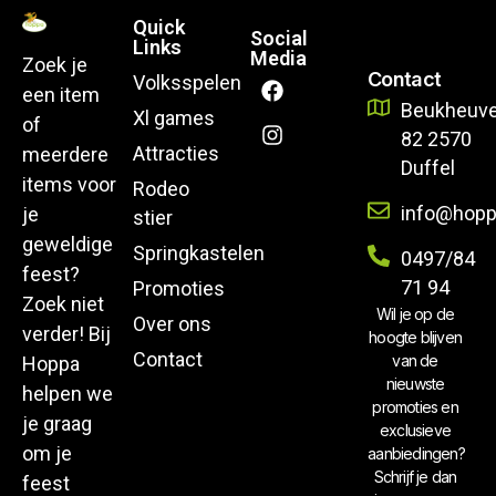
Quick
Social
Links
Media
Zoek je
Contact
Volksspelen
een item
Beukheuve
Xl games
of
82 2570
Attracties
meerdere
Duffel
items voor
Rodeo
info@hopp
je
stier
geweldige
Springkastelen
0497/84
feest?
71 94
Promoties
Zoek niet
Wil je op de
Over ons
verder! Bij
hoogte blijven
Contact
van de
Hoppa
nieuwste
helpen we
promoties en
je graag
exclusieve
om je
aanbiedingen?
Schrijf je dan
feest