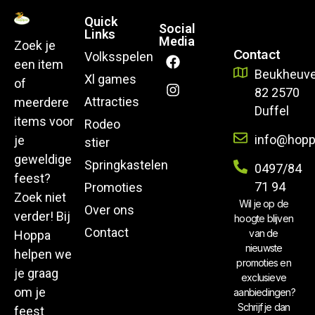
Quick
Social
Links
Media
Zoek je
Contact
Volksspelen
een item
Beukheuve
Xl games
of
82 2570
Attracties
meerdere
Duffel
items voor
Rodeo
info@hopp
je
stier
geweldige
Springkastelen
0497/84
feest?
71 94
Promoties
Zoek niet
Wil je op de
Over ons
verder! Bij
hoogte blijven
Contact
van de
Hoppa
nieuwste
helpen we
promoties en
je graag
exclusieve
om je
aanbiedingen?
Schrijf je dan
feest