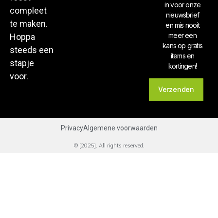
in voor onze
compleet
nieuwsbrief
te maken.
en mis nooit
meer een
Hoppa
kans op gratis
steeds een
items en
stapje
kortingen!
voor.
Verzenden
Privacy
Algemene voorwaarden
© [2025]. All rights reserved.